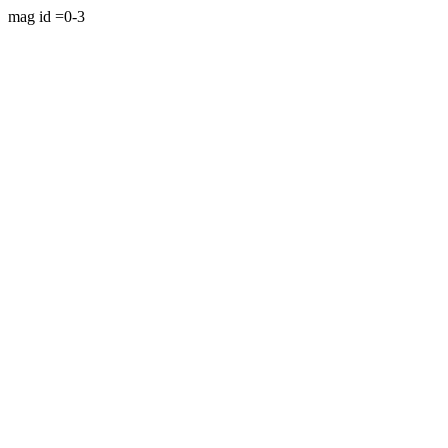
mag id =0-3